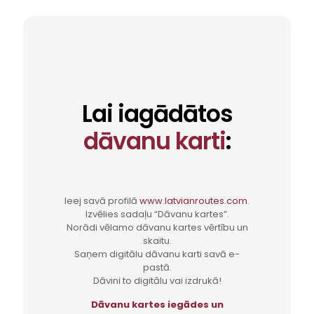
Lai iagādātos
dāvanu karti
:
Ieej savā profilā
www.latvianroutes.com
.
Izvēlies sadaļu “Dāvanu kartes”.
Norādi vēlamo dāvanu kartes vērtību un
skaitu.
Saņem digitālu dāvanu karti savā e-
pastā.
Dāvini to digitālu vai izdrukā!
Dāvanu kartes iegādes un