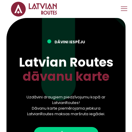
●
DĀVINI IESPĒJU
Latvian Routes
dāvanu karte
Uzdāvini draugiem piedzīvojumu kopā ar
LatvianRoutes!
Dāvanu karte piemērojama jebkura
LatvianRoutes maksas maršruta iegādei.