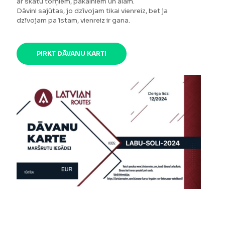
ar skatu torņiem, pakalniem un alām.
Dāvini sajūtas, jo dzīvojam tikai vienreiz, bet ja
dzīvojam pa īstam, vienreiz ir gana.
PIRKT DĀVANU KARTI