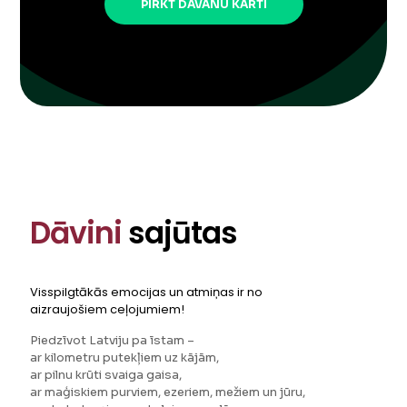
PIRKT DĀVANU KARTI
Dāvini
sajūtas
Visspilgtākās emocijas un atmiņas ir no
aizraujošiem ceļojumiem!
Piedzīvot Latviju pa īstam –
ar kilometru putekļiem uz kājām,
ar pilnu krūti svaiga gaisa,
ar maģiskiem purviem, ezeriem, mežiem un jūru,