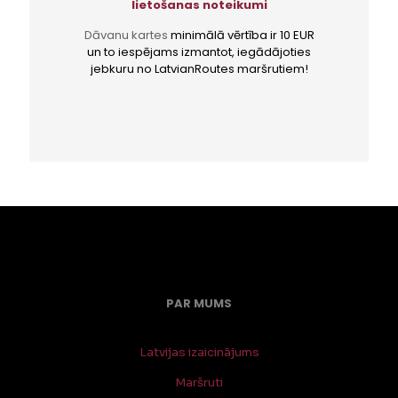
lietošanas noteikumi
Dāvanu kartes
minimālā vērtība ir 10 EUR
un to iespējams izmantot, iegādājoties
jebkuru no LatvianRoutes maršrutiem!
PAR MUMS
Latvijas izaicinājums
Maršruti